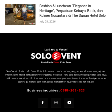
Fashion & Luncheon “Elegance in
Heritage”, Perpaduan Kebaya, Batik, dan
Kuliner Nusantara di The Sunan Hotel Solo
July 28, 2026
SoloEvent I Portal Info Event Kota Solo, adalah media online yang secara khusus menyajikan
informasi tentang berbagai penyelenggaraan event di kota Solo dan kawasan greater Solo Raya;
baik berupa event musik, film, seni dan budaya, maupun event-event komunikasi pemasaran
seperti pameran, seminar, consumer gathering, product launching, dll.
Business inquiries :
0818-263-823