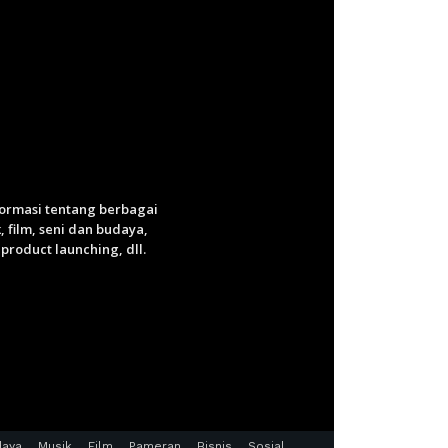
nformasi tentang berbagai
 film, seni dan budaya,
roduct launching, dll.
daya
Musik
Film
Pameran
Bisnis
Sosial