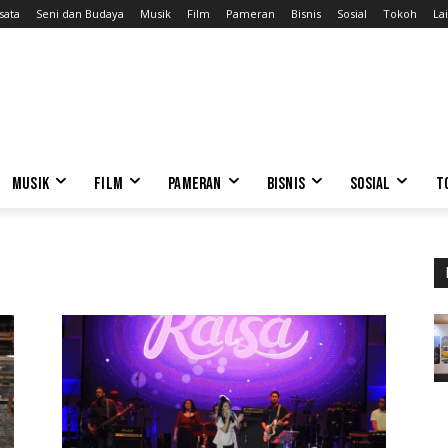
sata
Seni dan Budaya
Musik
Film
Pameran
Bisnis
Sosial
Tokoh
Lai
MUSIK
FILM
PAMERAN
BISNIS
SOSIAL
T