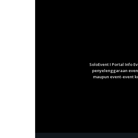
SoloEvent I Portal Info 
penyelenggaraan event 
maupun event-event ko