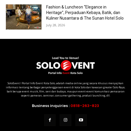
Fashion & Luncheon “Elegance in
Heritage”, Perpaduan Kebaya, Batik, dan
Kuliner Nusantara di The Sunan Hotel Solo
July 28, 2026
SoloEvent I Portal Info Event Kota Solo, adalah media online yang secara khusus menyajikan
informasi tentang berbagai penyelenggaraan event di kota Solo dan kawasan greater Solo Raya;
baik berupa event musik, film, seni dan budaya, maupun event-event komunikasi pemasaran
seperti pameran, seminar, consumer gathering, product launching, dll.
Business inquiries :
0818-263-823