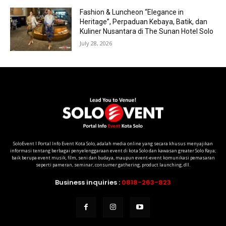
Fashion & Luncheon “Elegance in
Heritage”, Perpaduan Kebaya, Batik, dan
Kuliner Nusantara di The Sunan Hotel Solo
July 28, 2026
SoloEvent I Portal Info Event Kota Solo, adalah media online yang secara khusus menyajikan
informasi tentang berbagai penyelenggaraan event di kota Solo dan kawasan greater Solo Raya;
baik berupa event musik, film, seni dan budaya, maupun event-event komunikasi pemasaran
seperti pameran, seminar, consumer gathering, product launching, dll.
Business inquiries :
0818-263-823