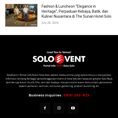
Fashion & Luncheon “Elegance in
Heritage”, Perpaduan Kebaya, Batik, dan
Kuliner Nusantara di The Sunan Hotel Solo
July 28, 2026
SoloEvent I Portal Info Event Kota Solo, adalah media online yang secara khusus menyajikan
informasi tentang berbagai penyelenggaraan event di kota Solo dan kawasan greater Solo Raya;
baik berupa event musik, film, seni dan budaya, maupun event-event komunikasi pemasaran
seperti pameran, seminar, consumer gathering, product launching, dll.
Business inquiries :
0818-263-823