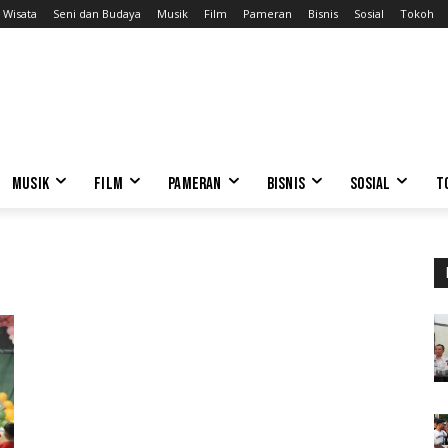
Wisata
Seni dan Budaya
Musik
Film
Pameran
Bisnis
Sosial
Tokoh
MUSIK
FILM
PAMERAN
BISNIS
SOSIAL
T