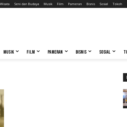
Wisata
Seni dan Budaya
Musik
Film
Pameran
Bisnis
Sosial
Tokoh
MUSIK
FILM
PAMERAN
BISNIS
SOSIAL
T