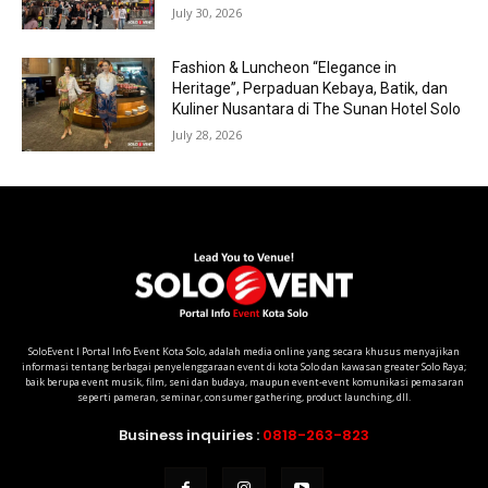
July 30, 2026
Fashion & Luncheon “Elegance in
Heritage”, Perpaduan Kebaya, Batik, dan
Kuliner Nusantara di The Sunan Hotel Solo
July 28, 2026
SoloEvent I Portal Info Event Kota Solo, adalah media online yang secara khusus menyajikan
informasi tentang berbagai penyelenggaraan event di kota Solo dan kawasan greater Solo Raya;
baik berupa event musik, film, seni dan budaya, maupun event-event komunikasi pemasaran
seperti pameran, seminar, consumer gathering, product launching, dll.
Business inquiries :
0818-263-823