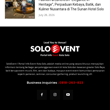
Heritage”, Perpaduan Kebaya, Batik, dan
Kuliner Nusantara di The Sunan Hotel Solo
July 28, 2026
SoloEvent I Portal Info Event Kota Solo, adalah media online yang secara khusus menyajikan
informasi tentang berbagai penyelenggaraan event di kota Solo dan kawasan greater Solo Raya;
baik berupa event musik, film, seni dan budaya, maupun event-event komunikasi pemasaran
seperti pameran, seminar, consumer gathering, product launching, dll.
Business inquiries :
0818-263-823