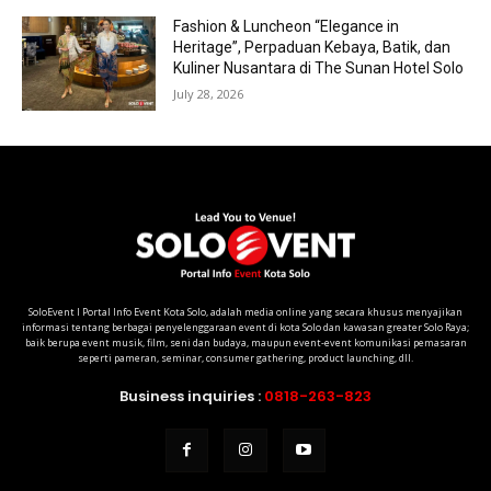
Fashion & Luncheon “Elegance in
Heritage”, Perpaduan Kebaya, Batik, dan
Kuliner Nusantara di The Sunan Hotel Solo
July 28, 2026
SoloEvent I Portal Info Event Kota Solo, adalah media online yang secara khusus menyajikan
informasi tentang berbagai penyelenggaraan event di kota Solo dan kawasan greater Solo Raya;
baik berupa event musik, film, seni dan budaya, maupun event-event komunikasi pemasaran
seperti pameran, seminar, consumer gathering, product launching, dll.
Business inquiries :
0818-263-823