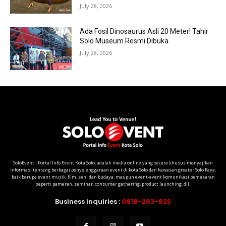
July 28, 2026
Ada Fosil Dinosaurus Asli 20 Meter! Tahir
Solo Museum Resmi Dibuka.
July 28, 2026
SoloEvent I Portal Info Event Kota Solo, adalah media online yang secara khusus menyajikan
informasi tentang berbagai penyelenggaraan event di kota Solo dan kawasan greater Solo Raya;
baik berupa event musik, film, seni dan budaya, maupun event-event komunikasi pemasaran
seperti pameran, seminar, consumer gathering, product launching, dll.
Business inquiries :
0818-263-823