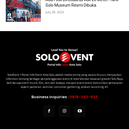
Solo Museum Resmi Dibuka.
July 28, 2026
SoloEvent I Portal Info Event Kota Solo, adalah media online yang secara khusus menyajikan
informasi tentang berbagai penyelenggaraan event di kota Solo dan kawasan greater Solo Raya;
baik berupa event musik, film, seni dan budaya, maupun event-event komunikasi pemasaran
seperti pameran, seminar, consumer gathering, product launching, dll.
Business inquiries :
0818-263-823