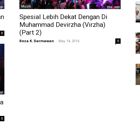
Musik
an
Spesial Lebih Dekat Dengan Di
Muhammad Devirzha (Virzha)
(Part 2)
0
Reza K. Darmawan
-
May 14, 2016
0
ha
0