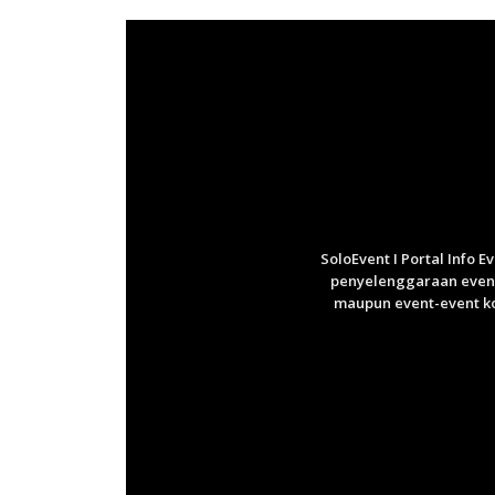
SoloEvent I Portal Info 
penyelenggaraan event 
maupun event-event ko