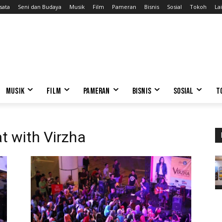
sata
Seni dan Budaya
Musik
Film
Pameran
Bisnis
Sosial
Tokoh
Lai
MUSIK
FILM
PAMERAN
BISNIS
SOSIAL
T
t with Virzha