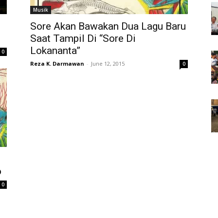
Musik
Sore Akan Bawakan Dua Lagu Baru
Saat Tampil Di “Sore Di
Lokananta”
0
Reza K. Darmawan
-
June 12, 2015
0
o
0