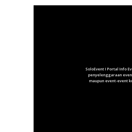
SoloEvent I Portal Info 
penyelenggaraan event 
maupun event-event ko