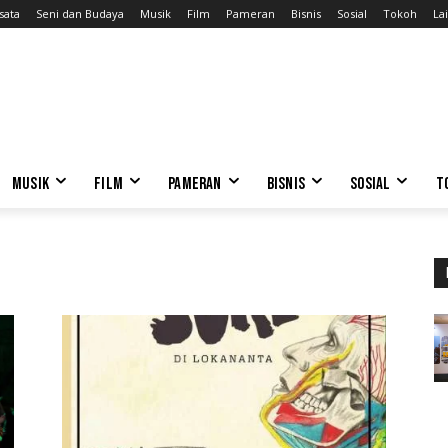
sata
Seni dan Budaya
Musik
Film
Pameran
Bisnis
Sosial
Tokoh
Lai
MUSIK
FILM
PAMERAN
BISNIS
SOSIAL
T