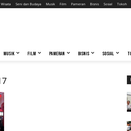
Wisata
Seni dan Budaya
Musik
Film
Pameran
Bisnis
Sosial
Tokoh
MUSIK
FILM
PAMERAN
BISNIS
SOSIAL
T
17