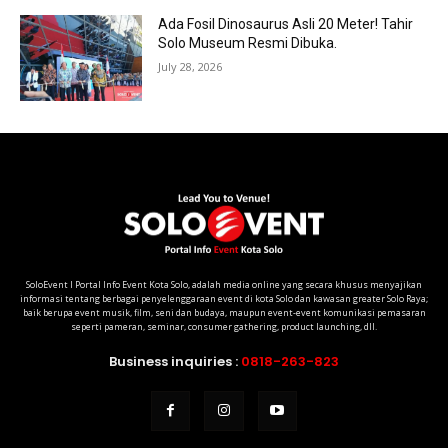
Ada Fosil Dinosaurus Asli 20 Meter! Tahir
Solo Museum Resmi Dibuka.
July 28, 2026
SoloEvent I Portal Info Event Kota Solo, adalah media online yang secara khusus menyajikan
informasi tentang berbagai penyelenggaraan event di kota Solo dan kawasan greater Solo Raya;
baik berupa event musik, film, seni dan budaya, maupun event-event komunikasi pemasaran
seperti pameran, seminar, consumer gathering, product launching, dll.
Business inquiries :
0818-263-823