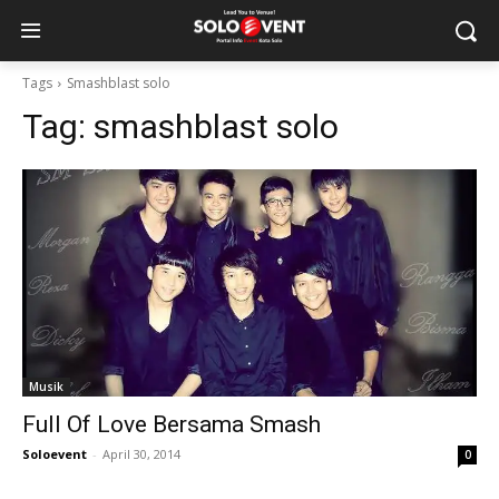
Tags
Smashblast solo
Tag:
smashblast solo
Musik
Full Of Love Bersama Smash
Soloevent
-
April 30, 2014
0