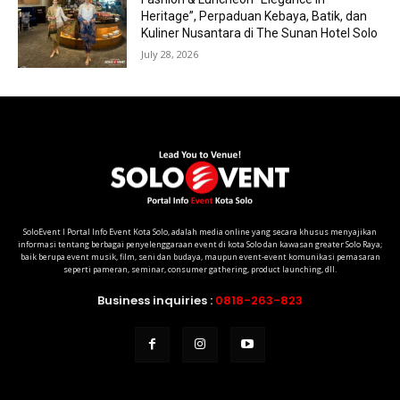
Heritage”, Perpaduan Kebaya, Batik, dan
Kuliner Nusantara di The Sunan Hotel Solo
July 28, 2026
SoloEvent I Portal Info Event Kota Solo, adalah media online yang secara khusus menyajikan
informasi tentang berbagai penyelenggaraan event di kota Solo dan kawasan greater Solo Raya;
baik berupa event musik, film, seni dan budaya, maupun event-event komunikasi pemasaran
seperti pameran, seminar, consumer gathering, product launching, dll.
Business inquiries :
0818-263-823