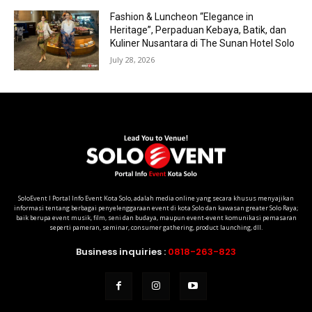
Fashion & Luncheon “Elegance in
Heritage”, Perpaduan Kebaya, Batik, dan
Kuliner Nusantara di The Sunan Hotel Solo
July 28, 2026
SoloEvent I Portal Info Event Kota Solo, adalah media online yang secara khusus menyajikan
informasi tentang berbagai penyelenggaraan event di kota Solo dan kawasan greater Solo Raya;
baik berupa event musik, film, seni dan budaya, maupun event-event komunikasi pemasaran
seperti pameran, seminar, consumer gathering, product launching, dll.
Business inquiries :
0818-263-823