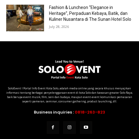
Fashion & Luncheon “Elegance in
Heritage”, Perpaduan Kebaya, Batik, dan
Kuliner Nusantara di The Sunan Hotel Solo
July 28, 2026
SoloEvent I Portal Info Event Kota Solo, adalah media online yang secara khusus menyajikan
informasi tentang berbagai penyelenggaraan event di kota Solo dan kawasan greater Solo Raya;
baik berupa event musik, film, seni dan budaya, maupun event-event komunikasi pemasaran
seperti pameran, seminar, consumer gathering, product launching, dll.
Business inquiries :
0818-263-823