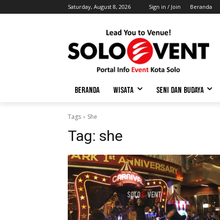
Saturday, August 8, 2026
Sign in / Join
Beranda
BERANDA
WISATA
SENI DAN BUDAYA
Tags
She
Tag:
she