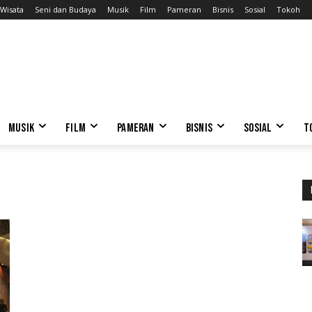
Wisata
Seni dan Budaya
Musik
Film
Pameran
Bisnis
Sosial
Tokoh
MUSIK
FILM
PAMERAN
BISNIS
SOSIAL
T