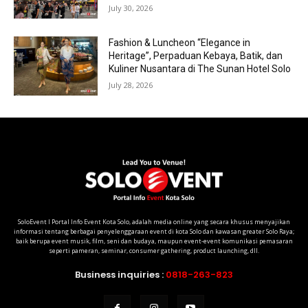
July 30, 2026
Fashion & Luncheon “Elegance in
Heritage”, Perpaduan Kebaya, Batik, dan
Kuliner Nusantara di The Sunan Hotel Solo
July 28, 2026
SoloEvent I Portal Info Event Kota Solo, adalah media online yang secara khusus menyajikan
informasi tentang berbagai penyelenggaraan event di kota Solo dan kawasan greater Solo Raya;
baik berupa event musik, film, seni dan budaya, maupun event-event komunikasi pemasaran
seperti pameran, seminar, consumer gathering, product launching, dll.
Business inquiries :
0818-263-823