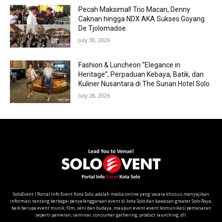
Pecah Maksimal! Trio Macan, Denny
Caknan hingga NDX AKA Sukses Goyang
De Tjolomadoe.
July 30, 2026
Fashion & Luncheon “Elegance in
Heritage”, Perpaduan Kebaya, Batik, dan
Kuliner Nusantara di The Sunan Hotel Solo
July 28, 2026
SoloEvent I Portal Info Event Kota Solo, adalah media online yang secara khusus menyajikan
informasi tentang berbagai penyelenggaraan event di kota Solo dan kawasan greater Solo Raya;
baik berupa event musik, film, seni dan budaya, maupun event-event komunikasi pemasaran
seperti pameran, seminar, consumer gathering, product launching, dll.