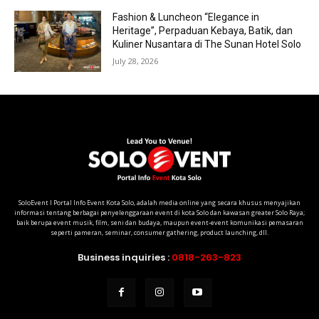
Fashion & Luncheon “Elegance in
Heritage”, Perpaduan Kebaya, Batik, dan
Kuliner Nusantara di The Sunan Hotel Solo
July 28, 2026
SoloEvent I Portal Info Event Kota Solo, adalah media online yang secara khusus menyajikan
informasi tentang berbagai penyelenggaraan event di kota Solo dan kawasan greater Solo Raya;
baik berupa event musik, film, seni dan budaya, maupun event-event komunikasi pemasaran
seperti pameran, seminar, consumer gathering, product launching, dll.
Business inquiries :
0818-263-823