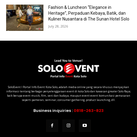
Fashion & Luncheon “Elegance in
Heritage”, Perpaduan Kebaya, Batik, dan
Kuliner Nusantara di The Sunan Hotel Solo
July 28, 2026
SoloEvent I Portal Info Event Kota Solo, adalah media online yang secara khusus menyajikan
informasi tentang berbagai penyelenggaraan event di kota Solo dan kawasan greater Solo Raya;
baik berupa event musik, film, seni dan budaya, maupun event-event komunikasi pemasaran
seperti pameran, seminar, consumer gathering, product launching, dll.
Business inquiries :
0818-263-823