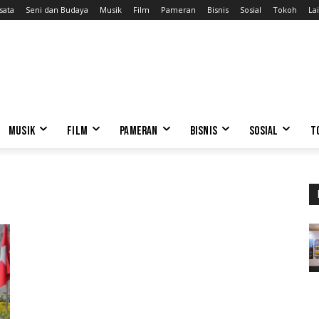
sata
Seni dan Budaya
Musik
Film
Pameran
Bisnis
Sosial
Tokoh
Lai
MUSIK
FILM
PAMERAN
BISNIS
SOSIAL
T