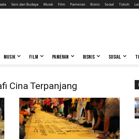
sata
Seni dan Budaya
Musik
Film
Pameran
Bisnis
Sosial
Tokoh
Lai
MUSIK
FILM
PAMERAN
BISNIS
SOSIAL
T
afi Cina Terpanjang