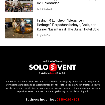
De Tjolomadoe.
July 30, 2026
Fashion & Luncheon “Elegance in
Heritage”, Perpaduan Kebaya, Batik, dan
Kuliner Nusantara di The Sunan Hotel Solo
July 28, 2026
SoloEvent I Portal Info Event Kota Solo, adalah media online yang secara khusus menyajikan
informasi tentang berbagai penyelenggaraan event di kota Solo dan kawasan greater Solo Raya;
baik berupa event musik, film, seni dan budaya, maupun event-event komunikasi pemasaran
seperti pameran, seminar, consumer gathering, product launching, dll.
Business inquiries :
0818-263-823