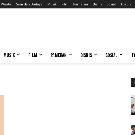
Wisata
Seni dan Budaya
Musik
Film
Pameran
Bisnis
Sosial
Tokoh
MUSIK
FILM
PAMERAN
BISNIS
SOSIAL
T