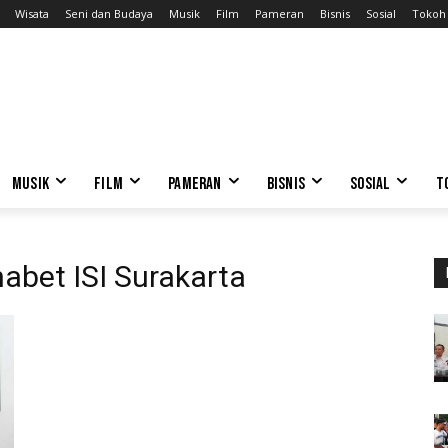
Wisata
Seni dan Budaya
Musik
Film
Pameran
Bisnis
Sosial
Tokoh
MUSIK
FILM
PAMERAN
BISNIS
SOSIAL
T
abet ISI Surakarta