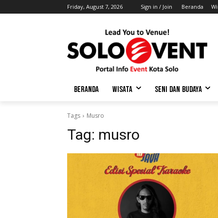
Friday, August 7, 2026
Sign in / Join
Beranda
Wi
BERANDA
WISATA
SENI DAN BUDAYA
Tags
Musro
Tag:
musro