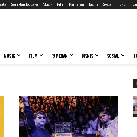
sata
Seni dan Budaya
Musik
Film
Pameran
Bisnis
Sosial
Tokoh
Lai
MUSIK
FILM
PAMERAN
BISNIS
SOSIAL
T