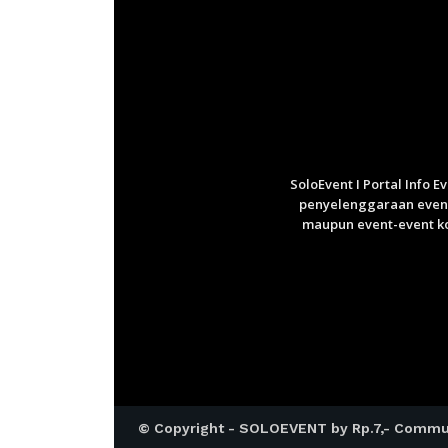
SoloEvent I Portal Info 
penyelenggaraan event 
maupun event-event ko
© Copyright - SOLOEVENT by Rp.7,- Commu