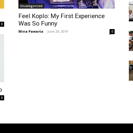
Uncategorized
Feel Koplo: My First Experience
Was So Funny
0
Mina Pawarta
-
June 29, 2019
0
o
0