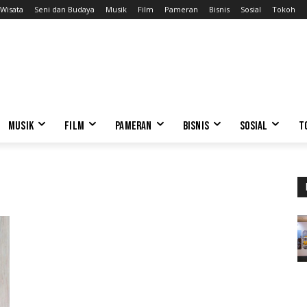
Wisata
Seni dan Budaya
Musik
Film
Pameran
Bisnis
Sosial
Tokoh
MUSIK
FILM
PAMERAN
BISNIS
SOSIAL
T