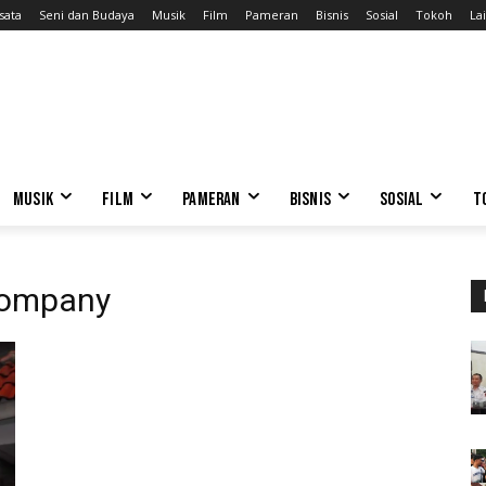
sata
Seni dan Budaya
Musik
Film
Pameran
Bisnis
Sosial
Tokoh
Lai
MUSIK
FILM
PAMERAN
BISNIS
SOSIAL
T
Company