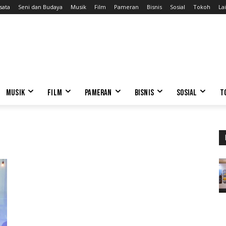
sata
Seni dan Budaya
Musik
Film
Pameran
Bisnis
Sosial
Tokoh
Lai
MUSIK
FILM
PAMERAN
BISNIS
SOSIAL
T