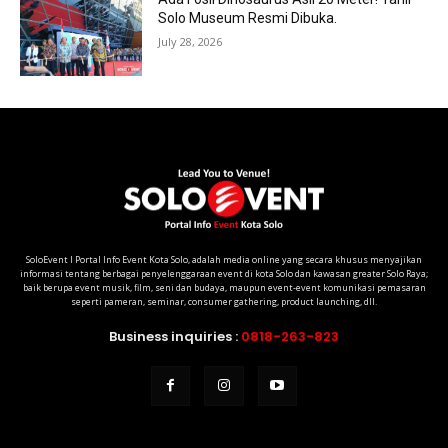
Solo Museum Resmi Dibuka.
July 28, 2026
SoloEvent I Portal Info Event Kota Solo, adalah media online yang secara khusus menyajikan
informasi tentang berbagai penyelenggaraan event di kota Solo dan kawasan greater Solo Raya;
baik berupa event musik, film, seni dan budaya, maupun event-event komunikasi pemasaran
seperti pameran, seminar, consumer gathering, product launching, dll.
Business inquiries :
0818-263-823