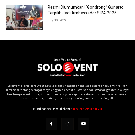
Resmi Diumumkan! “Gondrong” Gunarto
Terpilih Jadi Ambassador SIPA 2026.
July 30, 2026
SoloEvent I Portal Info Event Kota Solo, adalah media online yang secara khusus menyajikan
informasi tentang berbagai penyelenggaraan event di kota Solo dan kawasan greater Solo Raya;
baik berupa event musik, film, seni dan budaya, maupun event-event komunikasi pemasaran
seperti pameran, seminar, consumer gathering, product launching, dll.
Business inquiries :
0818-263-823