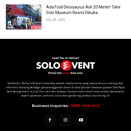
Ada Fosil Dinosaurus Asli 20 Meter! Tahir
Solo Museum Resmi Dibuka.
July 28, 2026
SoloEvent I Portal Info Event Kota Solo, adalah media online yang secara khusus menyajikan
informasi tentang berbagai penyelenggaraan event di kota Solo dan kawasan greater Solo Raya;
baik berupa event musik, film, seni dan budaya, maupun event-event komunikasi pemasaran
seperti pameran, seminar, consumer gathering, product launching, dll.
Business inquiries :
0818-263-823