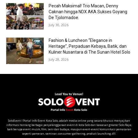
Pecah Maksimal! Trio Macan, Denny
Caknan hingga NDX AKA Sukses Goyang
De Tjolomadoe.
July 30, 2026
Fashion & Luncheon “Elegance in
Heritage”, Perpaduan Kebaya, Batik, dan
Kuliner Nusantara di The Sunan Hotel Solo
July 28, 2026
SoloEvent I Portal Info Event Kota Solo, adalah media online yang secara khusus menyajikan
informasi tentang berbagai penyelenggaraan event di kota Solo dan kawasan greater Solo Raya;
baik berupa event musik, film, seni dan budaya, maupun event-event komunikasi pemasaran
seperti pameran, seminar, consumer gathering, product launching, dll.