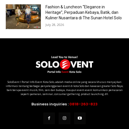
Fashion & Luncheon “Elegance in
Heritage”, Perpaduan Kebaya, Batik, dan
Kuliner Nusantara di The Sunan Hotel Solo
July 28, 2026
SoloEvent I Portal Info Event Kota Solo, adalah media online yang secara khusus menyajikan
informasi tentang berbagai penyelenggaraan event di kota Solo dan kawasan greater Solo Raya;
baik berupa event musik, film, seni dan budaya, maupun event-event komunikasi pemasaran
seperti pameran, seminar, consumer gathering, product launching, dll.
Business inquiries :
0818-263-823