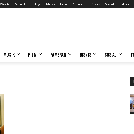
Wisata
Seni dan Budaya
Musik
Film
Pameran
Bisnis
Sosial
Tokoh
MUSIK
FILM
PAMERAN
BISNIS
SOSIAL
T