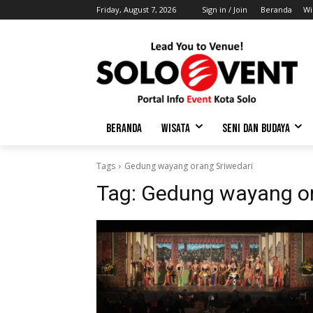
Friday, August 7, 2026
Sign in / Join
Beranda
Wi
BERANDA
WISATA
SENI DAN BUDAYA
Tags
Gedung wayang orang Sriwedari
Tag:
Gedung wayang or