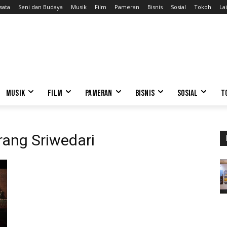
sata
Seni dan Budaya
Musik
Film
Pameran
Bisnis
Sosial
Tokoh
Lai
MUSIK
FILM
PAMERAN
BISNIS
SOSIAL
T
ang Sriwedari