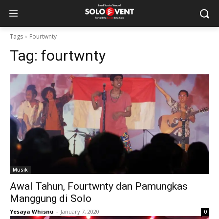
Tags
Fourtwnty
Tag:
fourtwnty
Musik
Awal Tahun, Fourtwnty dan Pamungkas
Manggung di Solo
Yesaya Whisnu
-
January 7, 2020
0