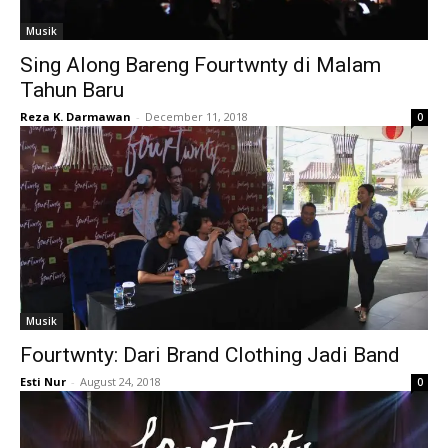
Musik
Sing Along Bareng Fourtwnty di Malam
Tahun Baru
Reza K. Darmawan
-
December 11, 2018
0
Musik
Fourtwnty: Dari Brand Clothing Jadi Band
Esti Nur
-
August 24, 2018
0