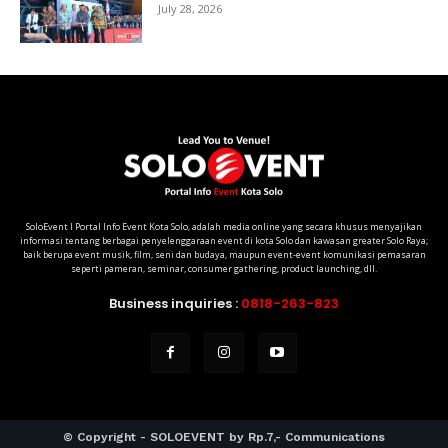
July 28, 2026
SoloEvent I Portal Info Event Kota Solo, adalah media online yang secara khusus menyajikan
informasi tentang berbagai penyelenggaraan event di kota Solo dan kawasan greater Solo Raya;
baik berupa event musik, film, seni dan budaya, maupun event-event komunikasi pemasaran
seperti pameran, seminar, consumer gathering, product launching, dll.
Business inquiries :
0818-263-823
© Copyright - SOLOEVENT by Rp.7,- Communications