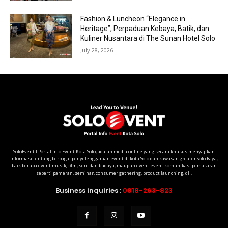
Fashion & Luncheon “Elegance in
Heritage”, Perpaduan Kebaya, Batik, dan
Kuliner Nusantara di The Sunan Hotel Solo
July 28, 2026
SoloEvent I Portal Info Event Kota Solo, adalah media online yang secara khusus menyajikan
informasi tentang berbagai penyelenggaraan event di kota Solo dan kawasan greater Solo Raya;
baik berupa event musik, film, seni dan budaya, maupun event-event komunikasi pemasaran
seperti pameran, seminar, consumer gathering, product launching, dll.
Business inquiries :
0818-263-823