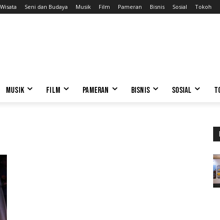
Wisata
Seni dan Budaya
Musik
Film
Pameran
Bisnis
Sosial
Tokoh
MUSIK
FILM
PAMERAN
BISNIS
SOSIAL
T