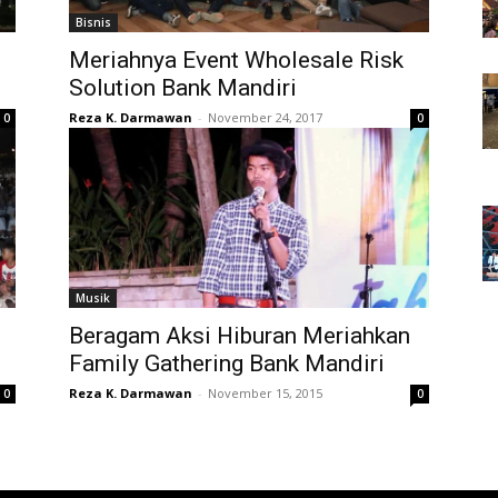
Bisnis
Meriahnya Event Wholesale Risk
Solution Bank Mandiri
Reza K. Darmawan
-
November 24, 2017
0
0
Musik
Beragam Aksi Hiburan Meriahkan
Family Gathering Bank Mandiri
Reza K. Darmawan
-
November 15, 2015
0
0