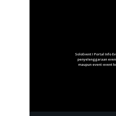
SoloEvent I Portal Info 
penyelenggaraan event 
maupun event-event ko