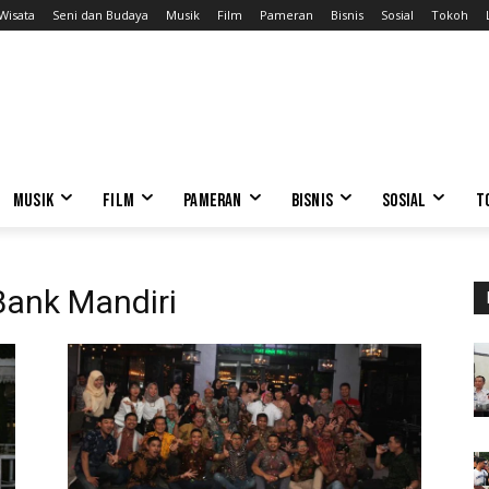
Wisata
Seni dan Budaya
Musik
Film
Pameran
Bisnis
Sosial
Tokoh
MUSIK
FILM
PAMERAN
BISNIS
SOSIAL
T
Bank Mandiri