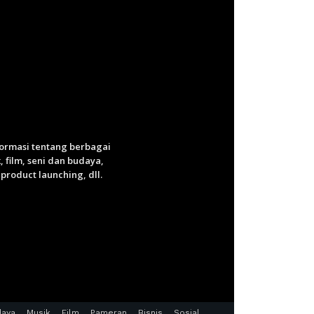
nformasi tentang berbagai
 film, seni dan budaya,
roduct launching, dll.
daya
Musik
Film
Pameran
Bisnis
Sosial