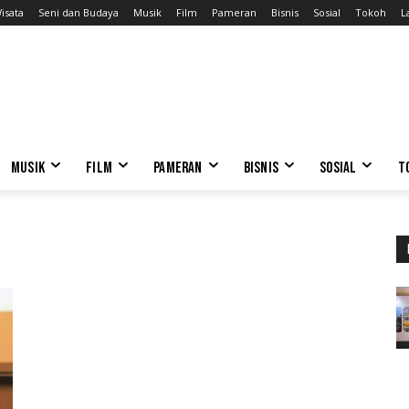
isata
Seni dan Budaya
Musik
Film
Pameran
Bisnis
Sosial
Tokoh
L
MUSIK
FILM
PAMERAN
BISNIS
SOSIAL
T