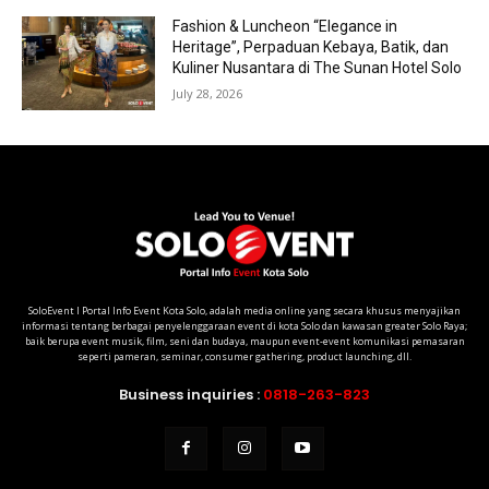
Fashion & Luncheon “Elegance in
Heritage”, Perpaduan Kebaya, Batik, dan
Kuliner Nusantara di The Sunan Hotel Solo
July 28, 2026
SoloEvent I Portal Info Event Kota Solo, adalah media online yang secara khusus menyajikan
informasi tentang berbagai penyelenggaraan event di kota Solo dan kawasan greater Solo Raya;
baik berupa event musik, film, seni dan budaya, maupun event-event komunikasi pemasaran
seperti pameran, seminar, consumer gathering, product launching, dll.
Business inquiries :
0818-263-823