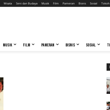
Wisata
Seni dan Budaya
Musik
Film
Pameran
Bisnis
Sosial
Tokoh
MUSIK
FILM
PAMERAN
BISNIS
SOSIAL
T