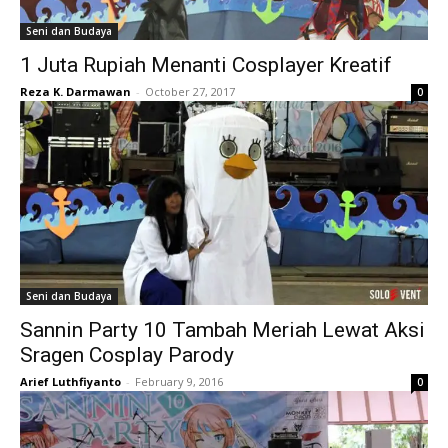
Seni dan Budaya
1 Juta Rupiah Menanti Cosplayer Kreatif
Reza K. Darmawan
-
October 27, 2017
0
Seni dan Budaya
Sannin Party 10 Tambah Meriah Lewat Aksi
Sragen Cosplay Parody
Arief Luthfiyanto
-
February 9, 2016
0