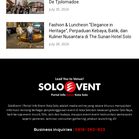
De Tjolomadoe.
July 30, 2026
Fashion & Luncheon “Elegance in
Heritage”, Perpaduan Kebaya, Batik, dan
Kuliner Nusantara di The Sunan Hotel Solo
July 28, 2026
SoloEvent I Portal Info Event Kota Solo, adalah media online yang secara khusus menyajikan
informasi tentang berbagai penyelenggaraan event di kota Solo dan kawasan greater Solo Raya;
baik berupa event musik, film, seni dan budaya, maupun event-event komunikasi pemasaran
seperti pameran, seminar, consumer gathering, product launching, dll.
Business inquiries :
0818-263-823