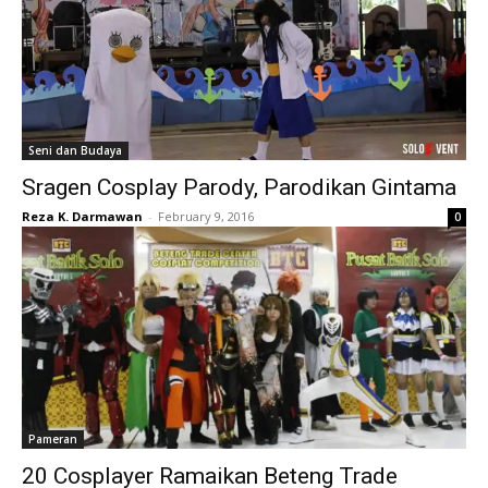
Seni dan Budaya
Sragen Cosplay Parody, Parodikan Gintama
Reza K. Darmawan
-
February 9, 2016
0
Pameran
20 Cosplayer Ramaikan Beteng Trade