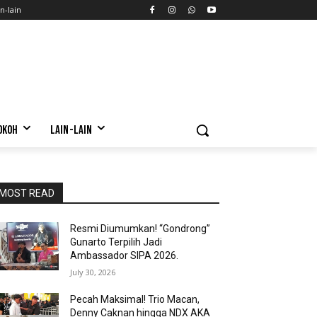
n-lain
OKOH
LAIN-LAIN
MOST READ
Resmi Diumumkan! “Gondrong”
Gunarto Terpilih Jadi
Ambassador SIPA 2026.
July 30, 2026
Pecah Maksimal! Trio Macan,
Denny Caknan hingga NDX AKA