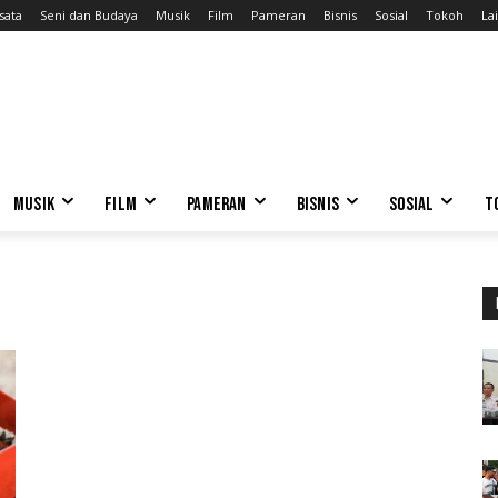
sata
Seni dan Budaya
Musik
Film
Pameran
Bisnis
Sosial
Tokoh
Lai
MUSIK
FILM
PAMERAN
BISNIS
SOSIAL
T